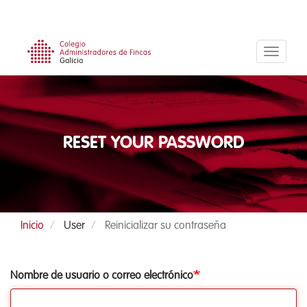
Pasar
al
contenido
principal
RESET YOUR PASSWORD
Inicio
User
Reinicializar su contraseña
Primary
Nombre de usuario o correo electrónico
tabs