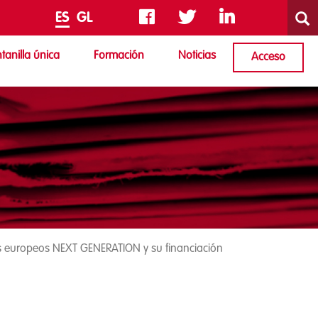
Busca
Busc
ES
GL
tanilla única
Formación
Noticias
Acceso
os europeos NEXT GENERATION y su financiación