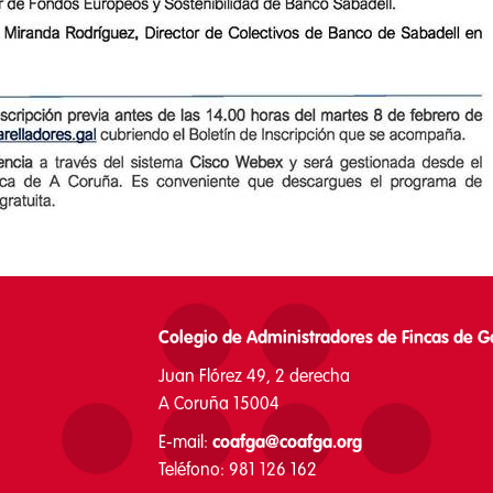
Colegio de Administradores de Fincas de Ga
Juan Flórez 49, 2 derecha
A Coruña 15004
E-mail:
coafga@coafga.org
Teléfono: 981 126 162