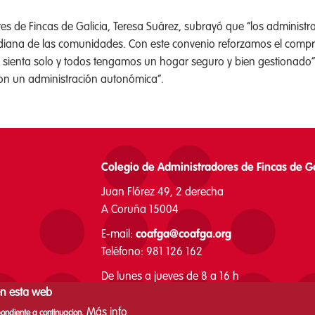
ores de Fincas de Galicia, Teresa Suárez, subrayó que “los adminis
otidiana de las comunidades. Con este convenio reforzamos el com
 se sienta solo y todos tengamos un hogar seguro y bien gestionad
con un administración autonómica”.
Colegio de Administradores de Fincas de Ga
Juan Flórez 49, 2 derecha
A Coruña 15004
E-mail:
coafga@coafga.org
Teléfono: 981 126 162
De lunes a jueves de 8 a 16 h
en esta web
Viernes de 8 a 15 h
Más info
pondiente a continuacion.