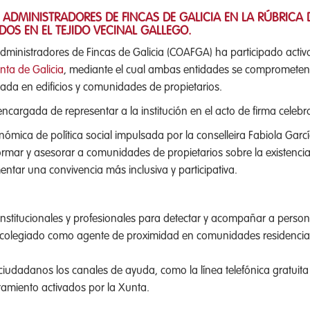
 ADMINISTRADORES DE FINCAS DE GALICIA EN LA RÚBRICA
OS EN EL TEJIDO VECINAL GALLEGO.
 Administradores de Fincas de Galicia (COAFGA) ha participado acti
unta de Galicia
, mediante el cual ambas entidades se comprometen a
eada en edificios y comunidades de propietarios.
encargada de representar a la institución en el acto de firma cele
ómica de política social impulsada por la conselleira Fabiola García
formar y asesorar a comunidades de propietarios sobre la existenc
ntar una convivencia más inclusiva y participativa.
 institucionales y profesionales para detectar y acompañar a pers
as colegiado como agente de proximidad en comunidades residencial
 ciudadanos los canales de ayuda, como la línea telefónica gratui
ramiento activados por la Xunta.