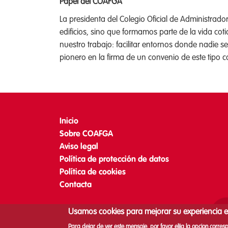
Papel del COAFGA
La presidenta del Colegio Oficial de Administrad
edificios, sino que formamos parte de la vida c
nuestro trabajo: facilitar entornos donde nadie
pionero en la firma de un convenio de este tipo 
Inicio
Footer
Sobre COAFGA
menu
Aviso legal
Política de protección de datos
Política de cookies
Contacta
Usamos cookies para mejorar su experiencia 
Para dejar de ver este mensaje, por favor elija la opcion corres