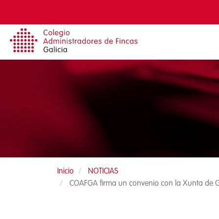
Pasar
al
contenido
principal
Inicio
NOTICIAS
COAFGA firma un convenio con la Xunta de Ga